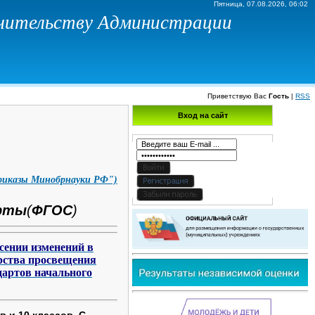
Пятница, 07.08.2026, 06:02
ечительству Администрации
Приветствую Вас
Гость
|
RSS
Вход на сайт
Приказы Минобрнауки РФ")
арты
(
ФГОС
)
сении изменений в
рства просвещения
дартов начального
в и 10 классов. С