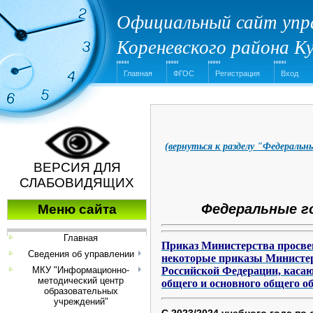
Официальный сайт упра
Кореневского района К
Главная
ФГОС
Регистрация
Вход
(вернуться к разделу "Федераль
ВЕРСИЯ ДЛЯ
СЛАБОВИДЯЩИХ
Федеральные г
Меню сайта
Главная
Приказ Министерства просвещ
Сведения об управлении
некоторые приказы Министер
МКУ "Информационно-
Российской Федерации, каса
методический центр
общего и основного общего о
образовательных
учреждений"
С 2023/2024 учебного года по