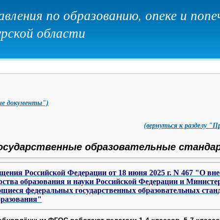
вления по образованию, опеке и поп
урской области
ные документы")
(вернуться к разделу "
осударственные образовательные станд
ения Российской Федерации от 18 июня 2025 г. N 467 "О вне
ства образования и науки Российской Федерации и Министе
ющиеся федеральных государственных образовательных стан
бразования"
 обновлённым ФГОС работают педагоги 1-4 классов, 5-7 классо