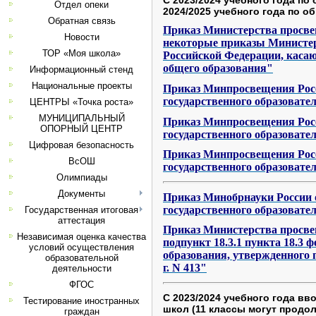
Отдел опеки
2024/2025 учебного года по 
Обратная связь
Приказ Министерства просвещ
Новости
некоторые приказы Министер
ТОР «Моя школа»
Российской Федерации, каса
общего образования"
Информационный стенд
Национальные проекты
Приказ Минпросвещения Росси
государственного образовате
ЦЕНТРЫ «Точка роста»
МУНИЦИПАЛЬНЫЙ
Приказ Минпросвещения Росси
ОПОРНЫЙ ЦЕНТР
государственного образовате
Цифровая безопасность
Приказ Минпросвещения Росси
ВсОШ
государственного образовате
Олимпиады
Документы
Приказ Минобрнауки России от
государственного образовате
Государственная итоговая
аттестация
Приказ Министерства просвещ
Независимая оценка качества
подпункт 18.3.1 пункта 18.3 
условий осуществления
образования, утвержденного 
образовательной
г. N 413"
деятельности
ФГОС
С 2023/2024 учебного года в
Тестирование иностранных
школ (11 классы могут продо
граждан