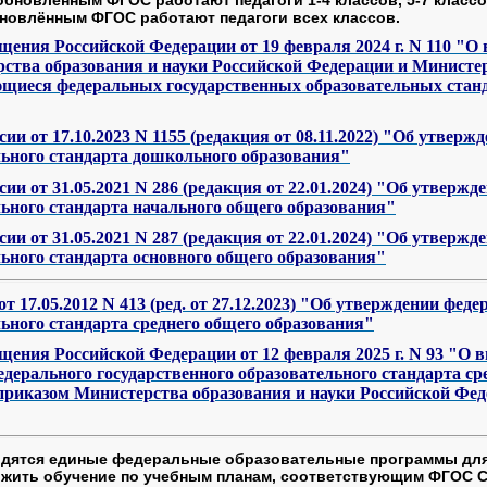
обновлённым ФГОС работают педагоги всех классов.
ения Российской Федерации от 19 февраля 2024 г. N 110 "О 
ства образования и науки Российской Федерации и Министе
ющиеся федеральных государственных образовательных стан
и от 17.10.2023 N 1155 (редакция от 08.11.2022) "Об утверж
льного стандарта дошкольного образования"
и от 31.05.2021 N 286 (редакция от 22.01.2024) "Об утвержд
льного стандарта начального общего образования"
и от 31.05.2021 N 287 (редакция от 22.01.2024) "Об утвержд
льного стандарта основного общего образования"
 17.05.2012 N 413 (ред. от 27.12.2023) "Об утверждении феде
льного стандарта среднего общего образования"
ения Российской Федерации от 12 февраля 2025 г. N 93 "О в
федерального государственного образовательного стандарта ср
приказом Министерства образования и науки Российской Феде
водятся единые федеральные образовательные программы для 
лжить обучение по учебным планам, соответствующим ФГОС С