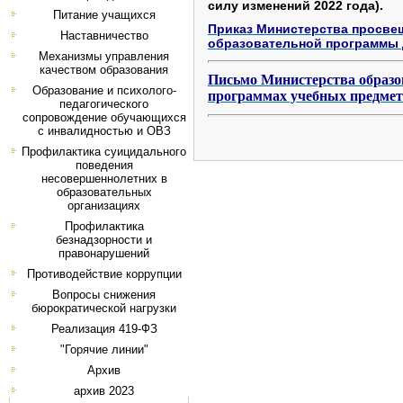
силу изменений 2022 года).
Питание учащихся
Приказ Министерства просве
Наставничество
образовательной программы 
Механизмы управления
качеством образования
Письмо Министерства образов
Образование и психолого-
программах учебных предме
педагогического
сопровождение обучающихся
с инвалидностью и ОВЗ
Профилактика суицидального
поведения
несовершеннолетних в
образовательных
организациях
Профилактика
безнадзорности и
правонарушений
Противодействие коррупции
Вопросы снижения
бюрократической нагрузки
Реализация 419-ФЗ
"Горячие линии"
Архив
архив 2023